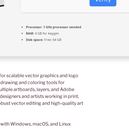
Processor:
1 GHz processor needed
RAM:
4 GB for keygen
Disk space:
Free: 64 GB
 for scalable vector graphics and logo
 drawing and coloring tools for
tiple artboards, layers, and Adobe
esigners and artists working in print,
bust vector editing and high-quality art
e with Windows, macOS, and Linux