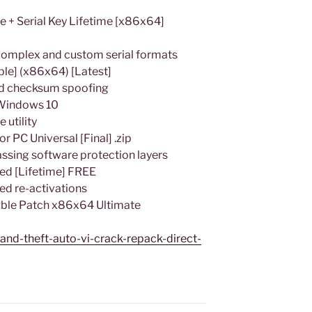
e + Serial Key Lifetime [x86x64]
complex and custom serial formats
ble] (x86x64) [Latest]
ced checksum spoofing
 Windows 10
 utility
r PC Universal [Final] .zip
assing software protection layers
ted [Lifetime] FREE
ted re-activations
table Patch x86x64 Ultimate
and-theft-auto-vi-crack-repack-direct-