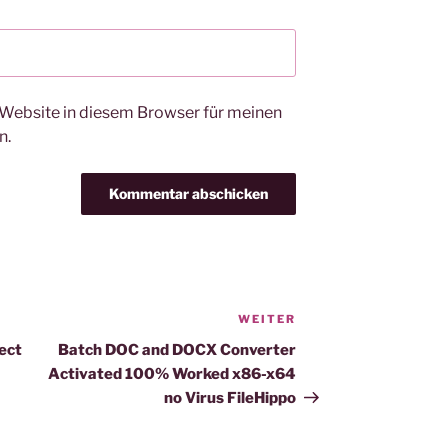
Website in diesem Browser für meinen
n.
WEITER
Nächster
Beitrag
ect
Batch DOC and DOCX Converter
Activated 100% Worked x86-x64
no Virus FileHippo