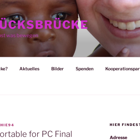
ÜCKSBRÜCKE
nst was bewegen
cke?
Aktuelles
Bilder
Spenden
Kooperationspar
HIER FINDES
HIE94
ortable for PC Final
Adresse