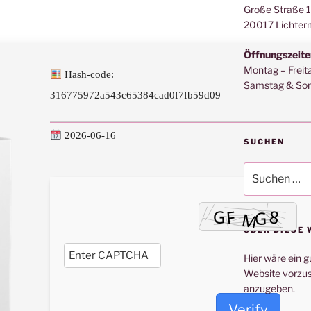
Große Straße 
20017 Lichter
Öffnungszeite
Montag – Freit
Hash-code:
Samstag & Son
316775972a543c65384cad0f7fb59d09
2026-06-16
SUCHEN
Suche
nach:
ÜBER DIESE 
Hier wäre ein g
Website vorzus
anzugeben.
Verify