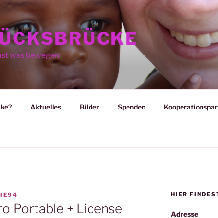
ÜCKSBRÜCKE
nst was bewegen
cke?
Aktuelles
Bilder
Spenden
Kooperationspar
HIER FINDES
IE94
o Portable + License
Adresse