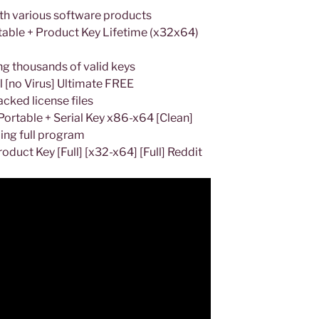
ith various software products
able + Product Key Lifetime (x32x64)
ng thousands of valid keys
 [no Virus] Ultimate FREE
cked license files
rtable + Serial Key x86-x64 [Clean]
ing full program
duct Key [Full] [x32-x64] [Full] Reddit