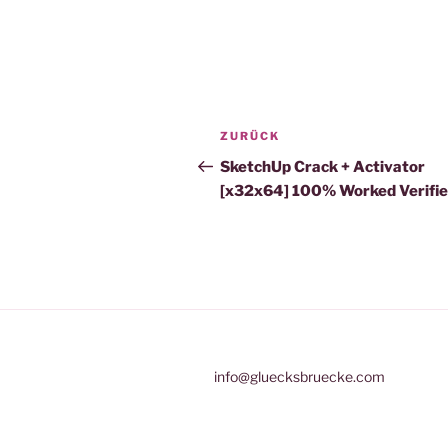
Beitragsnavigation
Vorheriger
ZURÜCK
Beitrag
SketchUp Crack + Activator
[x32x64] 100% Worked Verifi
info@gluecksbruecke.com