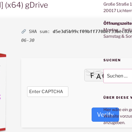
 (x64) gDrive
Große Straße 
20017 Lichter
Öffnungszeite
Montag – Freit
SHA sum:
d5e3d5b99cf09bff770be733bec82
Samstag & Son
06-30
SUCHEN
Suche
nach:
ÜBER DIESE 
Hier wäre ein g
Verify
Website vorzus
anzugeben.