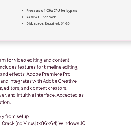
Processor:
1 GHz CPU for bypass
RAM:
4 GB for tools
Disk space:
Required: 64 GB
rm for video editing and content
cludes features for timeline editing,
, and effects. Adobe Premiere Pro
nd integrates with Adobe Creative
 editors, and content creators.
wer, and intuitive interface. Accepted as
tion.
ly from setup
+ Crack [no Virus] (x86x64) Windows 10