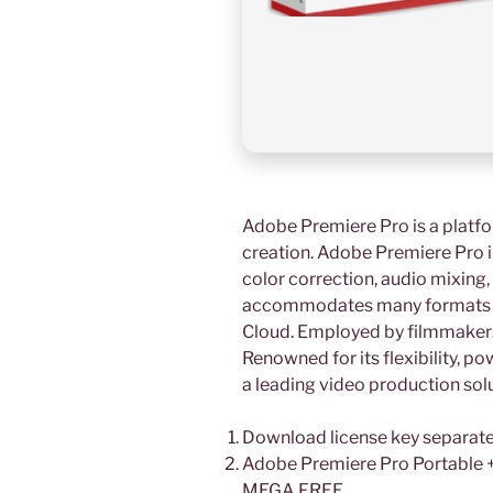
Adobe Premiere Pro is a platfo
creation. Adobe Premiere Pro in
color correction, audio mixing
accommodates many formats a
Cloud. Employed by filmmakers,
Renowned for its flexibility, po
a leading video production solu
Download license key separate
Adobe Premiere Pro Portable 
MEGA FREE