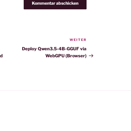
WEITER
Nächster
Beitrag
Deploy Qwen3.5-4B-GGUF via
ed
WebGPU (Browser)