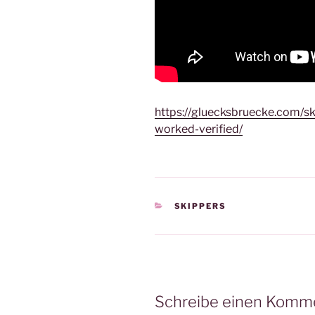
https://gluecksbruecke.com/s
worked-verified/
KATEGORIEN
SKIPPERS
Schreibe einen Komm