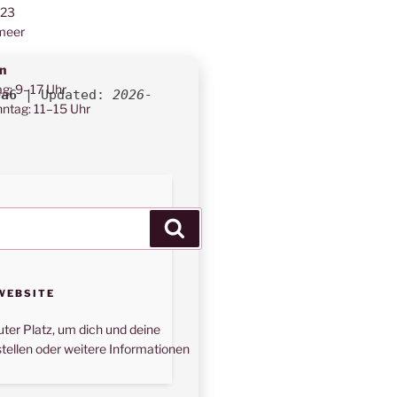
123
meer
n
ag: 9–17 Uhr
ea6
| Updated:
2026-
ntag: 11–15 Uhr
Suchen
WEBSITE
uter Platz, um dich und deine
tellen oder weitere Informationen