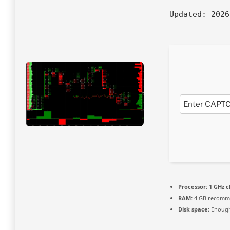
Updated:
2026
Processor:
1 GHz 
RAM:
4 GB recomm
Disk space:
Enough