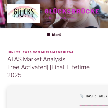
Zum
Inhalt
GLÜCKSBRÜCKE
springen
Du kannst was bewegen
Menü
VERÖFFENTLICHT
JUNI 25, 2026
VON
MIRIAMSOPHIE94
AM
ATAS Market Analysis
Free[Activated] [Final] Lifetime
2025
HASH: a037