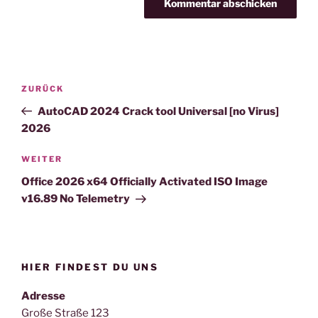
Beitragsnavigation
Vorheriger
ZURÜCK
Beitrag
AutoCAD 2024 Crack tool Universal [no Virus]
2026
Nächster
WEITER
Beitrag
Office 2026 x64 Officially Activated ISO Image
v16.89 No Telemetry
HIER FINDEST DU UNS
Adresse
Große Straße 123