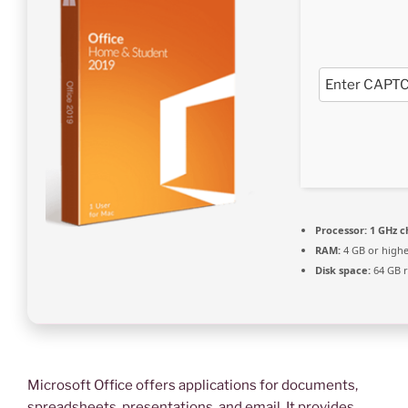
Processor:
1 GHz 
RAM:
4 GB or high
Disk space:
64 GB r
Microsoft Office offers applications for documents,
spreadsheets, presentations, and email. It provides