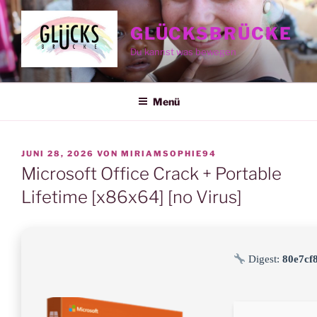
Zum
Inhalt
GLÜCKSBRÜCKE
springen
Du kannst was bewegen
Menü
VERÖFFENTLICHT
JUNI 28, 2026
VON
MIRIAMSOPHIE94
AM
Microsoft Office Crack + Portable
Lifetime [x86x64] [no Virus]
Digest:
80e7cf