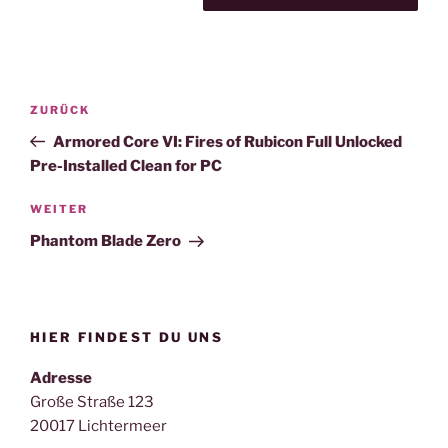
Beitragsnavigation
Vorheriger
ZURÜCK
Beitrag
Armored Core VI: Fires of Rubicon Full Unlocked
Pre-Installed Clean for PC
Nächster
WEITER
Beitrag
Phantom Blade Zero
HIER FINDEST DU UNS
Adresse
Große Straße 123
20017 Lichtermeer