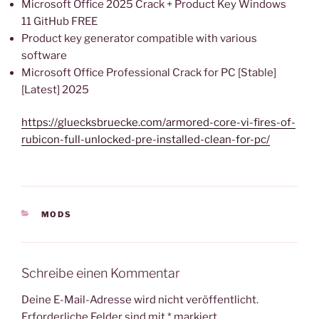
Microsoft Office 2025 Crack + Product Key Windows
11 GitHub FREE
Product key generator compatible with various
software
Microsoft Office Professional Crack for PC [Stable]
[Latest] 2025
https://gluecksbruecke.com/armored-core-vi-fires-of-
rubicon-full-unlocked-pre-installed-clean-for-pc/
KATEGORIEN
MODS
Schreibe einen Kommentar
Deine E-Mail-Adresse wird nicht veröffentlicht.
Erforderliche Felder sind mit
*
markiert