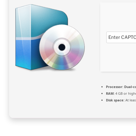
Processor:
Dual-co
RAM:
4 GB or high
Disk space:
At leas