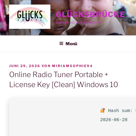
Zum
Inhalt
GLÜCKSBRÜCKE
springen
Du kannst was bewegen
Menü
VERÖFFENTLICHT
JUNI 29, 2026
VON
MIRIAMSOPHIE94
AM
Online Radio Tuner Portable +
License Key [Clean] Windows 10
Hash sum: 
2026-06-28