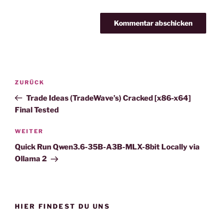
Beitragsnavigation
Vorheriger
ZURÜCK
Beitrag
Trade Ideas (TradeWave’s) Cracked [x86-x64]
Final Tested
Nächster
WEITER
Beitrag
Quick Run Qwen3.6-35B-A3B-MLX-8bit Locally via
Ollama 2
HIER FINDEST DU UNS