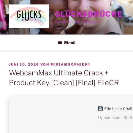
Zum
Inhalt
GLÜCKSBRÜCKE
springen
Du kannst was bewegen
Menü
VERÖFFENTLICHT
JUNI 10, 2026
VON
MIRIAMSOPHIE94
AM
WebcamMax Ultimate Crack +
Product Key [Clean] [Final] FileCR
File hash: 00a
Update date: 2026