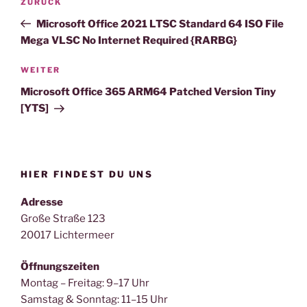
Vorheriger
ZURÜCK
Beitrag
Microsoft Office 2021 LTSC Standard 64 ISO File
Mega VLSC No Internet Required {RARBG}
Nächster
WEITER
Beitrag
Microsoft Office 365 ARM64 Patched Version Tiny
[YTS]
HIER FINDEST DU UNS
Adresse
Große Straße 123
20017 Lichtermeer
Öffnungszeiten
Montag – Freitag: 9–17 Uhr
Samstag & Sonntag: 11–15 Uhr