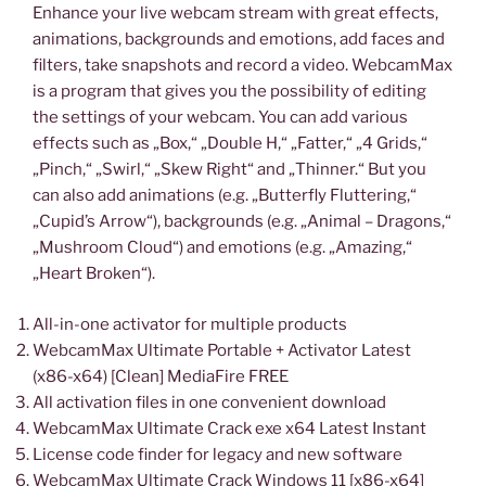
Enhance your live webcam stream with great effects,
animations, backgrounds and emotions, add faces and
filters, take snapshots and record a video. WebcamMax
is a program that gives you the possibility of editing
the settings of your webcam. You can add various
effects such as „Box,“ „Double H,“ „Fatter,“ „4 Grids,“
„Pinch,“ „Swirl,“ „Skew Right“ and „Thinner.“ But you
can also add animations (e.g. „Butterfly Fluttering,“
„Cupid’s Arrow“), backgrounds (e.g. „Animal – Dragons,“
„Mushroom Cloud“) and emotions (e.g. „Amazing,“
„Heart Broken“).
All-in-one activator for multiple products
WebcamMax Ultimate Portable + Activator Latest
(x86-x64) [Clean] MediaFire FREE
All activation files in one convenient download
WebcamMax Ultimate Crack exe x64 Latest Instant
License code finder for legacy and new software
WebcamMax Ultimate Crack Windows 11 [x86-x64]