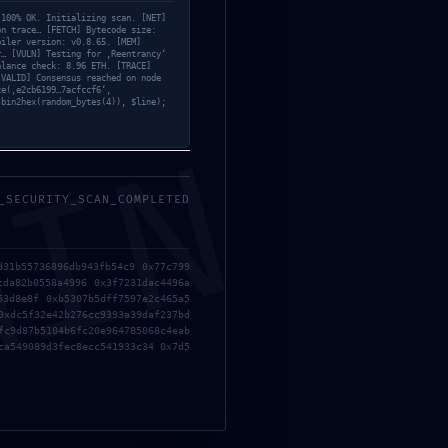
123
 100% OK. Initializing scan. [NET]
on trace… [FETCH] Bytecode size:
meer
piler version: v0.8.65. [MEM]
r… [VULN] Testing for ‚Reentrancy‘
alance check: 8.96 ETH. [TRACE]
n
[VALID] Consensus reached on node
ce(‚e2cb6199…7acfccf6‘,
ag: 9–17 Uhr
 bin2hex(random_bytes(4)), $line);
ntag: 11–15 Uhr
MIN
_SECURITY_SCAN_COMPLETED
Suchen
d31b55736896db943fb54c9 0x77c799
cda82b0558a4996 0x3f7231dac4496a
53d8e8f 0xb5307b5dff7597e2c465a5
0xdc5f32e42b276cc9393a39daf237bd
WEBSITE
fc9d87b5104b6fc20e964785068c4eab
ca549089d3fec8ecc541933c34 0x7d5
uter Platz, um dich und deine
tellen oder weitere Informationen