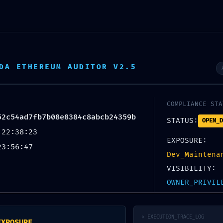
ÜCKSBRÜCKE
nst was bewegen
DA ETHEREUM AUDITOR V2.5
COMPLIANCE STA
cke?
Aktuelles
Bilder
Spenden
Kooperationspar
52c54ad7fb7b08e8384c8abcb24359b
STATUS:
OPEN_D
 22:38:23
EXPOSURE:
23:56:47
Dev_Maintena
VISIBILITY:
OWNER_PRIVIL
HIER FINDES
HIE94
ERT:
> EXECUTION_TRACE_LOG
Adresse
EXPOSURE