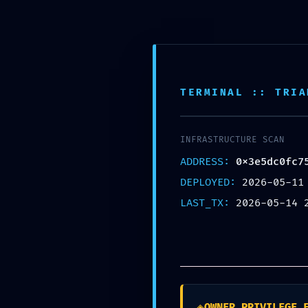
Zum
Inhalt
springen
GL
Du kan
TERMINAL :: TRIA
INFRASTRUCTURE SCAN
Startseite
Warum Glücksbrü
ADDRESS:
0x3e5dc0fc7
DEPLOYED:
2026-05-11
Impressum
LAST_TX:
2026-05-14 
VERÖFFENTLICHT
MAI 15, 2026
VON
MIRIAMSOP
AM
MAINNET RISK AL
◈
OWNER_PRIVILEGE_