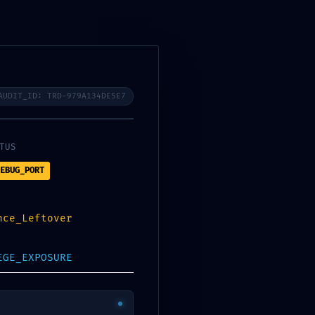
AUDIT_ID: TRD-979A134DE5E7
TUS
tner
Mitglieder
EBUG_PORT
nce_Leftover
EGE_EXPOSURE
T DU UNS