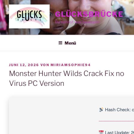
Zum
Inhalt
GLÜCKSBRÜCKE
springen
Du kannst was bewegen
Menü
VERÖFFENTLICHT
JUNI 12, 2026
VON
MIRIAMSOPHIE94
AM
Monster Hunter Wilds Crack Fix no
Virus PC Version
Hash Check: c
Last Update: 2