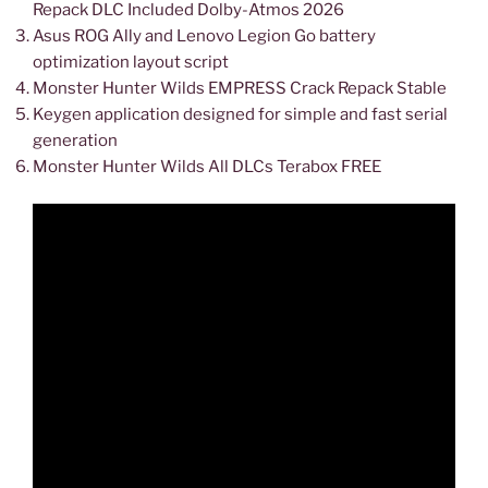
Repack DLC Included Dolby-Atmos 2026
Asus ROG Ally and Lenovo Legion Go battery
optimization layout script
Monster Hunter Wilds EMPRESS Crack Repack Stable
Keygen application designed for simple and fast serial
generation
Monster Hunter Wilds All DLCs Terabox FREE