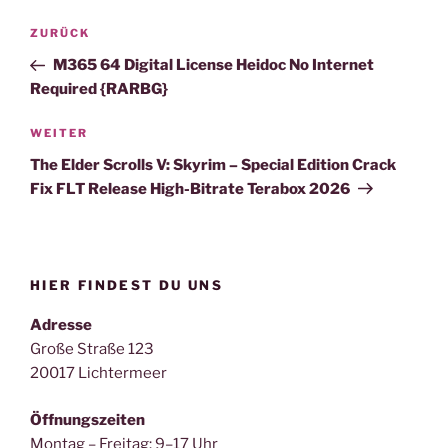
Beitragsnavigation
Vorheriger
ZURÜCK
Beitrag
M365 64 Digital License Heidoc No Internet
Required {RARBG}
Nächster
WEITER
Beitrag
The Elder Scrolls V: Skyrim – Special Edition Crack
Fix FLT Release High-Bitrate Terabox 2026
HIER FINDEST DU UNS
Adresse
Große Straße 123
20017 Lichtermeer
Öffnungszeiten
Montag – Freitag: 9–17 Uhr