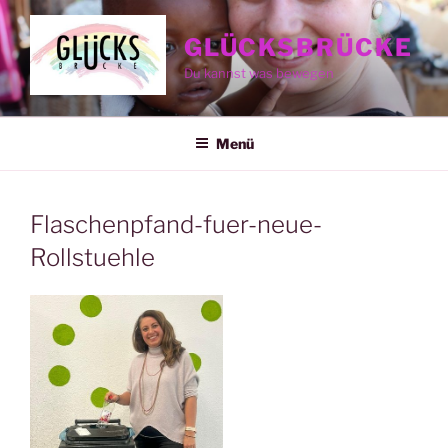
Zum
Inhalt
GLÜCKSBRÜCKE
springen
Du kannst was bewegen
Menü
Flaschenpfand-fuer-neue-
Rollstuehle