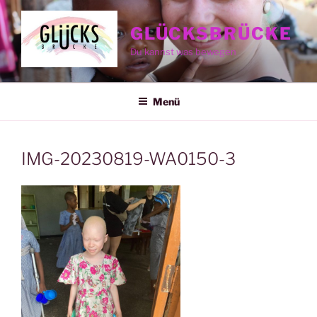
Zum
Inhalt
GLÜCKSBRÜCKE
springen
Du kannst was bewegen
Menü
IMG-20230819-WA0150-3