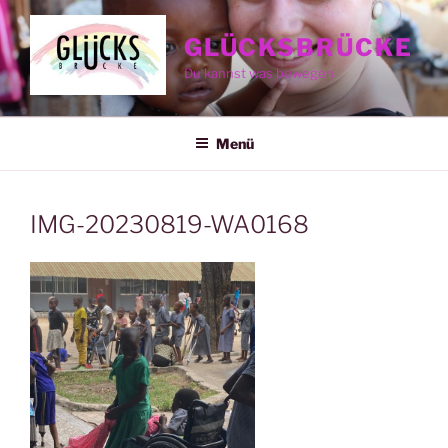
Zum
Inhalt
GLÜCKSBRÜCKE
springen
Du kannst was bewegen
Menü
IMG-20230819-WA0168